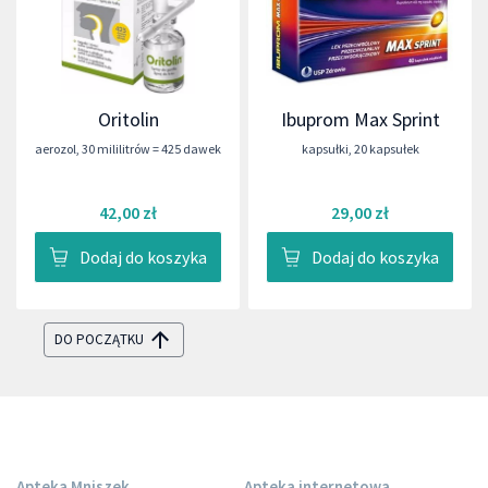
Oritolin
Ibuprom Max Sprint
aerozol
,
30 mililitrów = 425 dawek
kapsułki
,
20 kapsułek
42,00 zł
29,00 zł
Dodaj do koszyka
Dodaj do koszyka
DO POCZĄTKU
Apteka Mniszek
Apteka internetowa