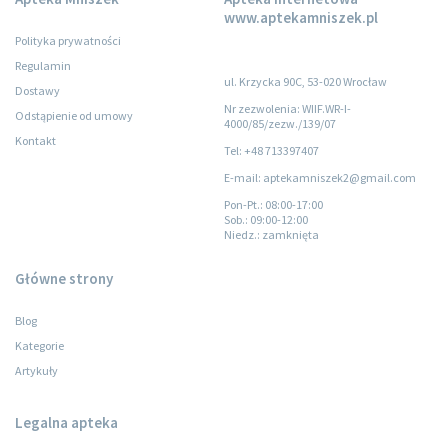
www.aptekamniszek.pl
Polityka prywatności
Regulamin
ul. Krzycka 90C, 53-020 Wrocław
Dostawy
Nr zezwolenia: WIIF.WR-I-
Odstąpienie od umowy
4000/85/zezw./139/07
Kontakt
Tel: +48 713397407
E-mail: aptekamniszek2@gmail.com
Pon-Pt.
: 08:00-17:00
Sob.
: 09:00-12:00
Niedz.
: zamknięta
Główne strony
Blog
Kategorie
Artykuły
Legalna apteka