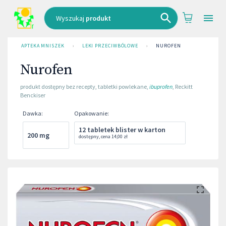
Wyszukaj
produkt
APTEKA MNISZEK
›
LEKI PRZECIWBÓLOWE
›
NUROFEN
Nurofen
produkt dostępny bez recepty
,
tabletki powlekane
,
ibuprofen
,
Reckitt
Benckiser
Dawka
:
Opakowanie
:
12 tabletek blister w kartoniku
200 mg
dostępny
,
cena
14,00 zł