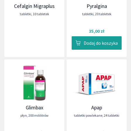
Cefalgin Migraplus
Pyralgina
tabletki
,
10 tabletek
tabletki
,
20 tabletek
35,00 zł
Dodaj do koszyka
Glimbax
Apap
płyn
,
200 mililitrów
tabletki powlekane
,
24 tabletki