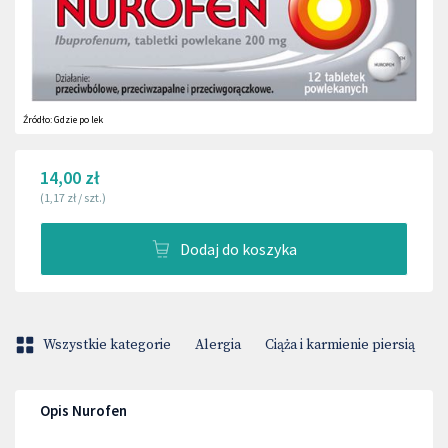
Źródło:
Gdzie po lek
14,00 zł
(
1,17 zł
/
szt.
)
Dodaj do koszyka
Wszystkie kategorie
Alergia
Ciąża i karmienie piersią
H
Opis Nurofen