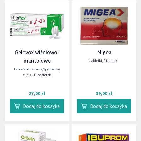
Gelovox wiśniowo-
Migea
mentolowe
tabletki
,
4 tabletki
tabletki do ssania/gryzienia/
żucia
,
10 tabletek
27,00 zł
39,00 zł
Dodaj do koszyka
Dodaj do koszyka