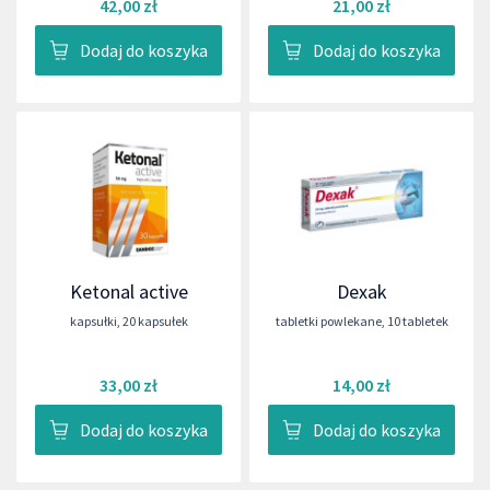
42,00 zł
21,00 zł
Dodaj do koszyka
Dodaj do koszyka
Ketonal active
Dexak
kapsułki
,
20 kapsułek
tabletki powlekane
,
10 tabletek
33,00 zł
14,00 zł
Dodaj do koszyka
Dodaj do koszyka