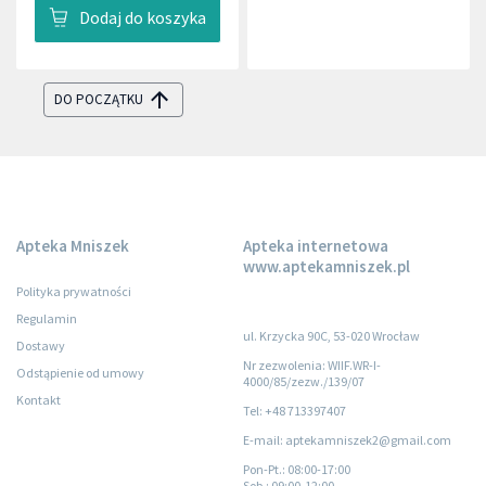
Dodaj do koszyka
DO POCZĄTKU
Apteka Mniszek
Apteka internetowa
www.aptekamniszek.pl
Polityka prywatności
Regulamin
ul. Krzycka 90C, 53-020 Wrocław
Dostawy
Nr zezwolenia: WIIF.WR-I-
Odstąpienie od umowy
4000/85/zezw./139/07
Kontakt
Tel: +48 713397407
E-mail: aptekamniszek2@gmail.com
Pon-Pt.
: 08:00-17:00
Sob.
: 09:00-12:00