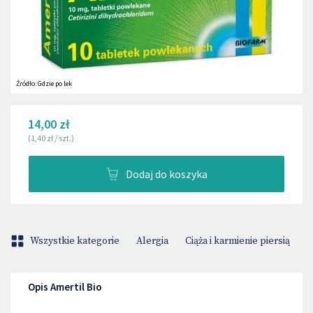
Źródło:
Gdzie po lek
14,00 zł
(
1,40 zł
/
szt.
)
Dodaj do koszyka
Wszystkie kategorie
Alergia
Ciąża i karmienie piersią
H
Opis Amertil Bio