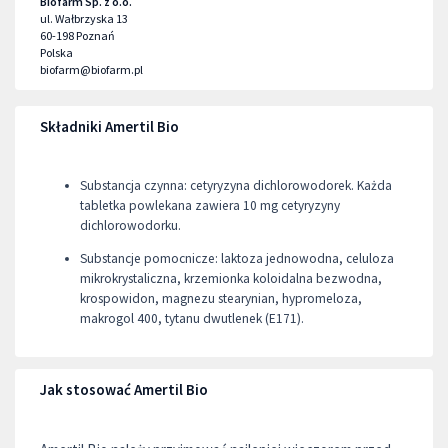
Biofarm Sp. z o.o.
ul. Wałbrzyska 13
60-198
Poznań
Polska
biofarm@biofarm.pl
Składniki Amertil Bio
Substancja czynna: cetyryzyna dichlorowodorek. Każda
tabletka powlekana zawiera 10 mg cetyryzyny
dichlorowodorku.
Substancje pomocnicze: laktoza jednowodna, celuloza
mikrokrystaliczna, krzemionka koloidalna bezwodna,
krospowidon, magnezu stearynian, hypromeloza,
makrogol 400, tytanu dwutlenek (E171).
Jak stosować Amertil Bio