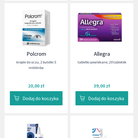
Polcrom
Allegra
krople do oczu
,
2 butelki 5
tabletki powlekane
,
20 tabletek
mililitrów
20,00 zł
39,00 zł
Dodaj do koszyka
Dodaj do koszyka