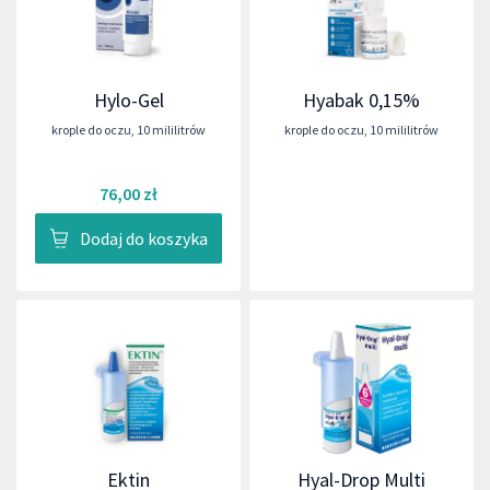
Hylo-Gel
Hyabak 0,15%
krople do oczu
,
10 mililitrów
krople do oczu
,
10 mililitrów
76,00 zł
Dodaj do koszyka
Ektin
Hyal-Drop Multi