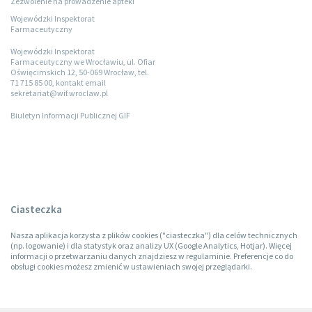
Zezwolenie na prowadzenie apteki
Wojewódzki Inspektorat
Farmaceutyczny
Wojewódzki Inspektorat
Farmaceutyczny we Wrocławiu, ul. Ofiar
Oświęcimskich 12, 50-069 Wrocław, tel.
71 715 85 00, kontakt email
sekretariat@wif.wroclaw.pl
Biuletyn Informacji Publicznej GIF
Ciasteczka
Nasza aplikacja korzysta z plików cookies ("ciasteczka") dla celów technicznych
(np. logowanie) i dla statystyk oraz analizy UX (Google Analytics, Hotjar). Więcej
informacji o przetwarzaniu danych znajdziesz w regulaminie. Preferencje co do
obsługi cookies możesz zmienić w ustawieniach swojej przeglądarki.