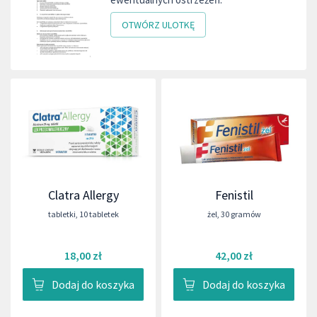
OTWÓRZ ULOTKĘ
Clatra Allergy
Fenistil
tabletki
,
10 tabletek
żel
,
30 gramów
18,00 zł
42,00 zł
Dodaj do koszyka
Dodaj do koszyka