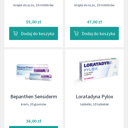
krople do oczu
,
10 mililitrów
krople do oczu
,
10 mililitrów
55,00 zł
47,00 zł
Dodaj do koszyka
Dodaj do koszyka
Bepanthen Sensiderm
Loratadyna Pylox
krem
,
20 gramów
tabletki
,
10 tabletek
36,00 zł