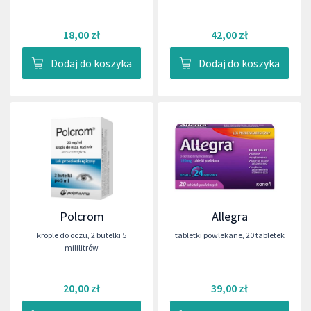
18,00 zł
42,00 zł
Dodaj do koszyka
Dodaj do koszyka
Polcrom
Allegra
krople do oczu
,
2 butelki 5
tabletki powlekane
,
20 tabletek
mililitrów
20,00 zł
39,00 zł