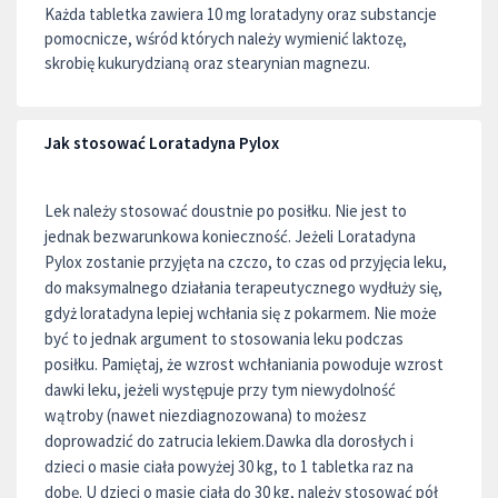
Każda tabletka zawiera 10 mg loratadyny oraz substancje
pomocnicze, wśród których należy wymienić laktozę,
skrobię kukurydzianą oraz stearynian magnezu.
Jak stosować Loratadyna Pylox
Lek należy stosować doustnie po posiłku. Nie jest to
jednak bezwarunkowa konieczność. Jeżeli Loratadyna
Pylox zostanie przyjęta na czczo, to czas od przyjęcia leku,
do maksymalnego działania terapeutycznego wydłuży się,
gdyż loratadyna lepiej wchłania się z pokarmem. Nie może
być to jednak argument to stosowania leku podczas
posiłku. Pamiętaj, że wzrost wchłaniania powoduje wzrost
dawki leku, jeżeli występuje przy tym niewydolność
wątroby (nawet niezdiagnozowana) to możesz
doprowadzić do zatrucia lekiem.Dawka dla dorosłych i
dzieci o masie ciała powyżej 30 kg, to 1 tabletka raz na
dobę. U dzieci o masie ciała do 30 kg, należy stosować pół