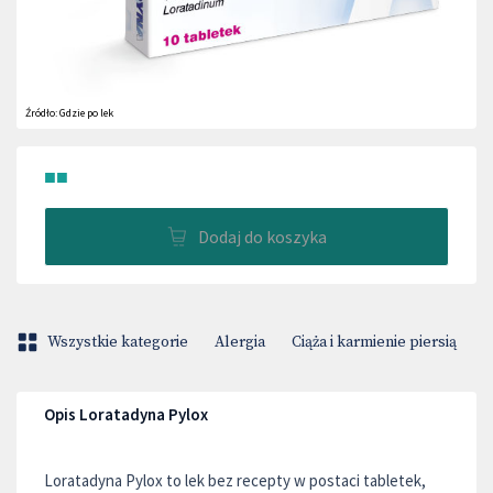
Źródło:
Gdzie po lek
■■
Dodaj do koszyka
Wszystkie kategorie
Alergia
Ciąża i karmienie piersią
H
Opis Loratadyna Pylox
Loratadyna Pylox to lek bez recepty w postaci tabletek,