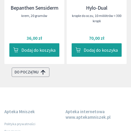
Bepanthen Sensiderm
Hylo-Dual
krem
,
20 gramów
krople do oczu
,
10 mililitrów = 300
kropli
36,00 zł
70,00 zł
Dodaj do koszyka
Dodaj do koszyka
DO POCZĄTKU
Apteka Mniszek
Apteka internetowa
www.aptekamniszek.pl
Polityka prywatności