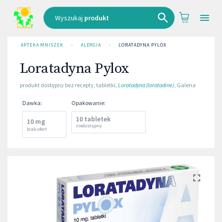
Wyszukaj
produkt
APTEKA MNISZEK
›
ALERGIA
›
LORATADYNA PYLOX
Loratadyna Pylox
produkt dostępny bez recepty
,
tabletki
,
Loratadyna (loratadine)
,
Galena
Dawka
:
Opakowanie
:
10 tabletek
10 mg
niedostępny
brak ofert