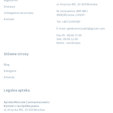
Regulamin
ul. Krzycka 90C, 53-020 Wrocław
Dostawy
Nr zezwolenia: WIIF.WR-I-
Odstąpienie od umowy
4000/85/zezw./139/07
Kontakt
Tel: +48 713397407
E-mail: aptekamniszek2@gmail.com
Pon-Pt.
: 08:00-17:00
Sob.
: 09:00-12:00
Niedz.
: zamknięta
Główne strony
Blog
Kategorie
Artykuły
Legalna apteka
Apteka Mniszek Czemarmazowicz
Konrad i s-ka Spółka jawna
ul. Krzycka 90C, 53-020 Wrocław