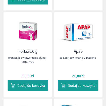
Forlax 10 g
Apap
proszek (do wytworzenia płynu)
,
tabletki powlekane
,
24 tabletki
20 torebek
39,90 zł
21,00 zł
Dodaj do koszyka
Dodaj do koszyka