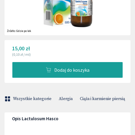
Źródło:
Gdzie po lek
15,00 zł
(
0,10 zł
/
ml
)
Dodaj do koszyka
Wszystkie kategorie
Alergia
Ciąża i karmienie piersią
H
Opis Lactulosum Hasco