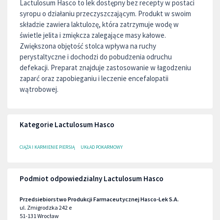
Lactulosum Hasco to lek dostępny bez recepty w postaci
syropu o działaniu przeczyszczającym. Produkt w swoim
składzie zawiera laktulozę, która zatrzymuje wodę w
świetle jelita i zmiękcza zalegające masy kałowe.
Zwiększona objętość stolca wpływa na ruchy
perystaltyczne i dochodzi do pobudzenia odruchu
defekacji. Preparat znajduje zastosowanie w łagodzeniu
zaparć oraz zapobieganiu i leczenie encefalopatii
wątrobowej.
Kategorie Lactulosum Hasco
CIĄŻA I KARMIENIE PIERSIĄ
UKŁAD POKARMOWY
Podmiot odpowiedzialny Lactulosum Hasco
Przedsiebiorstwo Produkcji Farmaceutycznej Hasco-Lek S.A.
ul. Zmigrodzka 242 e
51-131
Wrocław