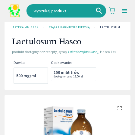
Wyszukaj
produkt
APTEKA MNISZEK
›
CIĄŻA I KARMIENIE PIERSIĄ
›
LACTULOSUM HASCO
Lactulosum Hasco
produkt dostępny bez recepty
,
syrop
,
Laktuloza (lactulose)
,
Hasco-Lek
Dawka
:
Opakowanie
:
150 mililitrów
500 mg/ml
dostępny
,
cena
15,00 zł