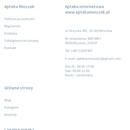
Apteka Mniszek
Apteka internetowa
www.aptekamniszek.pl
Polityka prywatności
Regulamin
ul. Krzycka 90C, 53-020 Wrocław
Dostawy
Nr zezwolenia: WIIF.WR-I-
Odstąpienie od umowy
4000/85/zezw./139/07
Kontakt
Tel: +48 713397407
E-mail: aptekamniszek2@gmail.com
Pon-Pt.
: 08:00-17:00
Sob.
: 09:00-12:00
Niedz.
: zamknięta
Główne strony
Blog
Kategorie
Artykuły
Legalna apteka