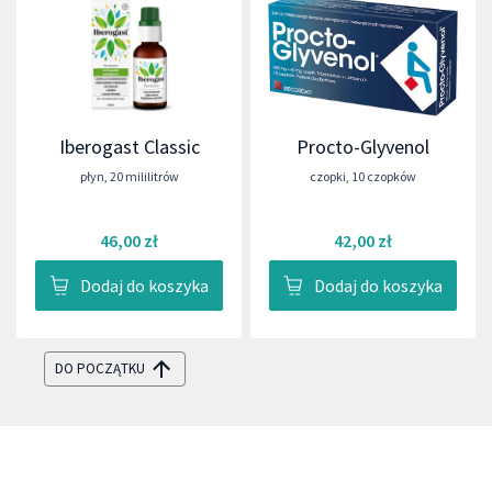
Iberogast Classic
Procto-Glyvenol
płyn
,
20 mililitrów
czopki
,
10 czopków
46,00 zł
42,00 zł
Dodaj do koszyka
Dodaj do koszyka
DO POCZĄTKU