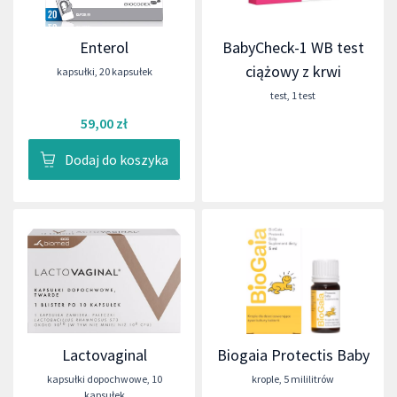
Enterol
BabyCheck-1 WB test
ciążowy z krwi
kapsułki
,
20 kapsułek
test
,
1 test
59,00 zł
Dodaj do koszyka
Lactovaginal
Biogaia Protectis Baby
kapsułki dopochwowe
,
10
krople
,
5 mililitrów
kapsułek