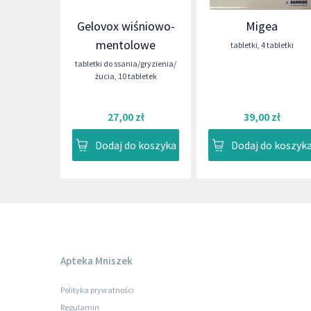
Gelovox wiśniowo-
Migea
mentolowe
tabletki
,
4 tabletki
tabletki do ssania/gryzienia/
żucia
,
10 tabletek
27,00 zł
39,00 zł
Dodaj do koszyka
Dodaj do koszyk
Apteka Mniszek
Polityka prywatności
Regulamin