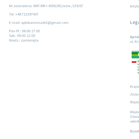
Nr zezwolenia: WIIF.WR-I-4000/85/zezw./139/07
Artyk
Tel: +48 713397407
Leg
E-mail: aptekamniszek2@gmail.com
Pon-Pt.
: 08:00-17:00
Sob.
: 09:00-12:00
Aptek
Niedz.
: zamknięta
ul. K
Krajo
Zezwo
Wojew
Wojew
Oświę
sekre
Biule