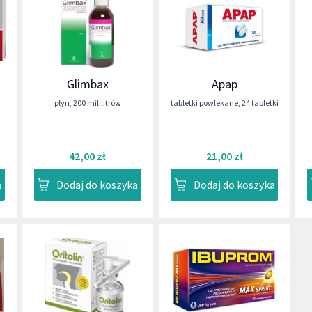
Glimbax
Apap
płyn
,
200 mililitrów
tabletki powlekane
,
24 tabletki
42,00 zł
21,00 zł
a
Dodaj do koszyka
Dodaj do koszyka