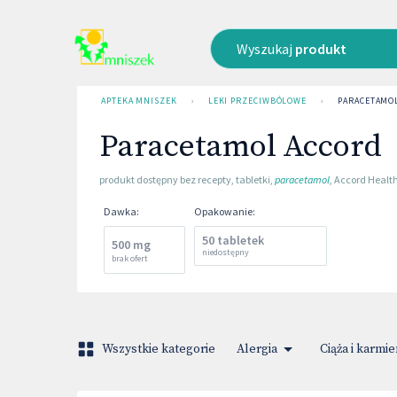
Wyszukaj
produkt
APTEKA MNISZEK
›
LEKI PRZECIWBÓLOWE
›
PARACETAMO
Paracetamol Accord
produkt dostępny bez recepty
,
tabletki
,
paracetamol
,
Accord Healt
Dawka
:
Opakowanie
:
50 tabletek
500 mg
niedostępny
brak ofert
Wszystkie kategorie
Alergia
Ciąża i karmie