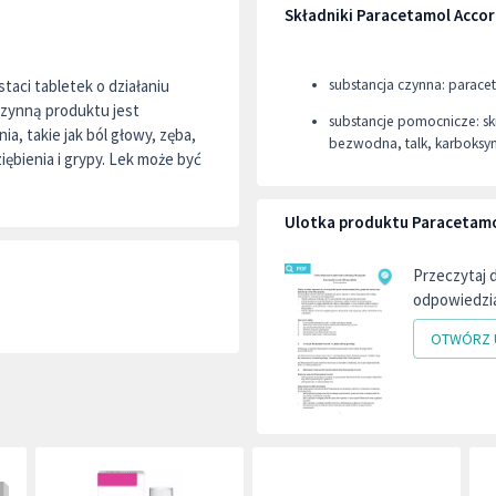
Składniki Paracetamol Acco
taci tabletek o działaniu
substancja czynna: parace
zynną produktu jest
substancje pomocnicze: sk
a, takie jak ból głowy, zęba,
bezwodna, talk, karboksym
iębienia i grypy. Lek może być
Ulotka produktu Paracetamo
Przeczytaj 
odpowiedzia
OTWÓRZ 