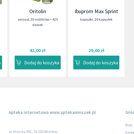
Oritolin
Ibuprom Max Sprint
aerozol
,
30 mililitrów = 425
kapsułki
,
20 kapsułek
dawek
42,00 zł
29,00 zł
a
Dodaj do koszyka
Dodaj do koszyka
Apteka internetowa
www.aptekamniszek.pl
Głó
Blog
ul. Krzycka 90C, 53-020 Wrocław
Kateg