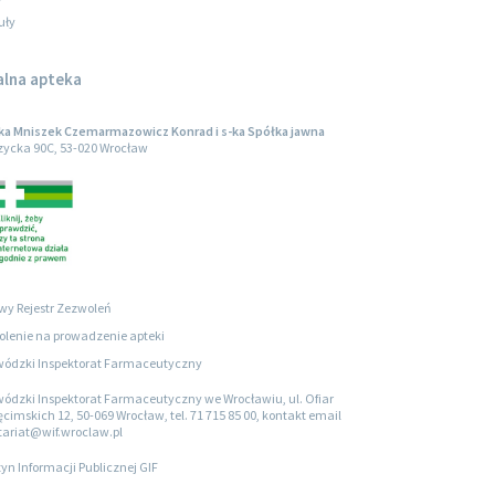
uły
alna apteka
a Mniszek Czemarmazowicz Konrad i s-ka Spółka jawna
rzycka 90C, 53-020 Wrocław
wy Rejestr Zezwoleń
lenie na prowadzenie apteki
ódzki Inspektorat Farmaceutyczny
ódzki Inspektorat Farmaceutyczny we Wrocławiu, ul. Ofiar
cimskich 12, 50-069 Wrocław, tel. 71 715 85 00, kontakt email
tariat@wif.wroclaw.pl
tyn Informacji Publicznej GIF