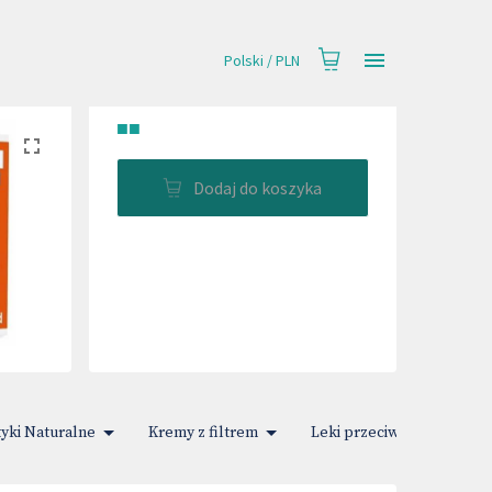
Polski
/
PLN
■■
Dodaj do koszyka
yki Naturalne
Kremy z filtrem
Leki przeciwbólowe