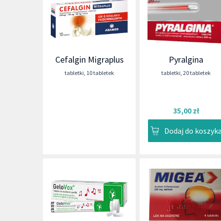
Cefalgin Migraplus
Pyralgina
tabletki
,
10 tabletek
tabletki
,
20 tabletek
35,00 zł
Dodaj do koszyk