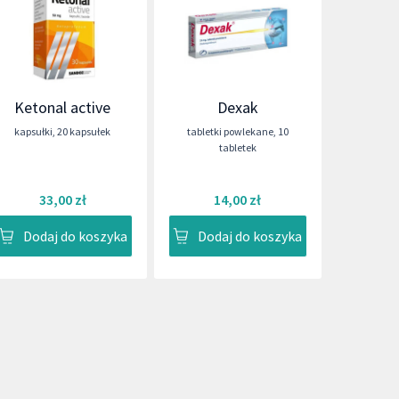
Ketonal active
Dexak
kapsułki
,
20 kapsułek
tabletki powlekane
,
10
tabletek
33,00 zł
14,00 zł
Dodaj do koszyka
Dodaj do koszyka