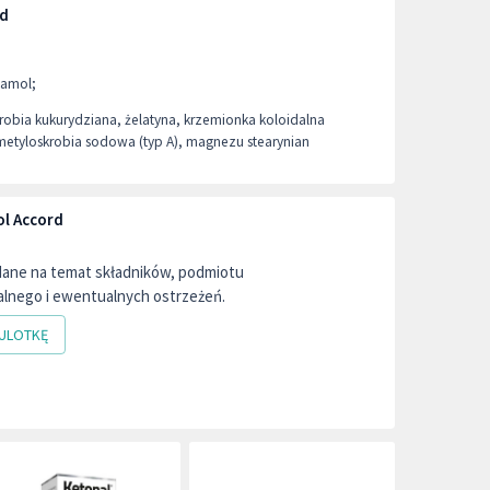
rd
tamol;
robia kukurydziana, żelatyna, krzemionka koloidalna
etyloskrobia sodowa (typ A), magnezu stearynian
l Accord
dane na temat składników, podmiotu
lnego i ewentualnych ostrzeżeń.
ULOTKĘ