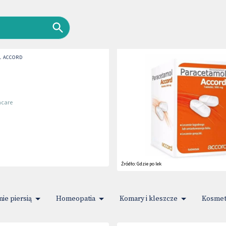
L ACCORD
hcare
Źródło:
Gdzie po lek
nie piersią
Homeopatia
Komary i kleszcze
Kosmet